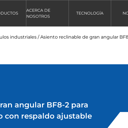
ACERCA DE
ODUCTOS
TECNOLOGÍA
NO
NOSOTROS
ulos industriales
/
Asiento reclinable de gran angular BF
gran angular BF8-2 para
o con respaldo ajustable