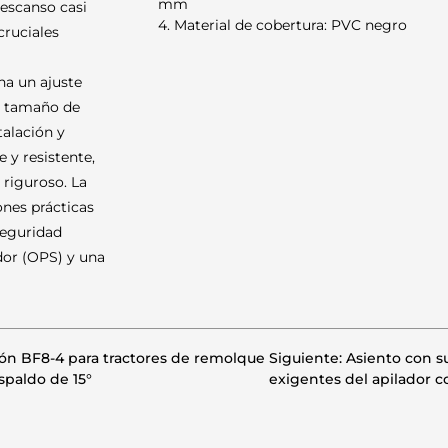
mm
descanso casi
4. Material de cobertura: PVC negro
cruciales
na un ajuste
n tamaño de
alación y
 y resistente,
 riguroso. La
ones prácticas
seguridad
ador (OPS) y una
ión BF8-4 para tractores de remolque
Siguiente: Asiento con 
spaldo de 15°
exigentes del apilador c