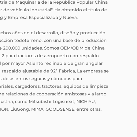
tria de Maquinaria de la República Popular China
 de vehículo industrial". Ha obtenido el título de
g y Empresa Especializada y Nueva.
hos años en el desarrollo, diseño y producción
ucción todoterreno, con una base de producción
de 200.000 unidades. Somos
OEM/ODM de China
-2 para tractores de aeropuerto con respaldo
l por mayor Asiento reclinable de gran angular
 respaldo ajustable de 92° Fábrica
, La empresa se
 de asientos seguras y cómodas para
ales, cargadores, tractores, equipos de limpieza
e relaciones de cooperación amistosas y a largo
ustria, como Mitsubishi Logisnext, NICHIYU,
ION, LiuGong, MIMA, GOODSENSE, entre otras.
 como ISO9001, ISO3834, ISO14001 e ISO45001, y
ntes nacionales de invención y modelos de