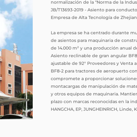
normalización de la "Norma de la Indus
JB/T13693-2019 - Asiento para conductor
Empresa de Alta Tecnología de Zhejian
La empresa se ha centrado durante muc
de asientos para maquinaria de constr
de 14.000 m² y una producción anual 
Asiento reclinable de gran angular BF8
ajustable de 92° Proveedores
y
Venta a
BF8-2 para tractores de aeropuerto con
compromete a proporcionar soluciones
montacargas de manipulación de materi
y otros equipos de maquinaria. Mantien
plazo con marcas reconocidas en la ind
HANGCHA, EP, JUNGHEINRICH, Linde, K
La empresa ha obtenido certificaciones
sus productos cuentan con varias pate