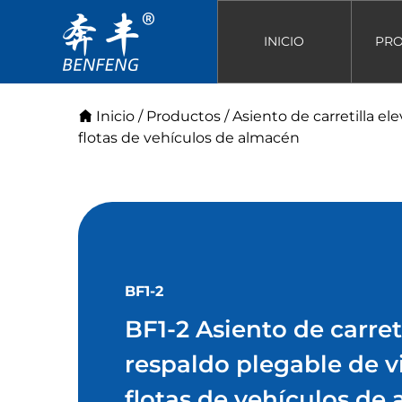
INICIO
PR
Inicio
/
Productos
/
Asiento de carretilla el
flotas de vehículos de almacén
BF1-2
BF1-2 Asiento de carret
respaldo plegable de v
flotas de vehículos de