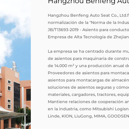
Hangzhou Benfeng Auto 
Hangzhou Benfeng Auto Seat Co., Ltd.f
normalización de la "Norma de la Indus
JB/T13693-2019 - Asiento para conductor
Empresa de Alta Tecnología de Zhejian
La empresa se ha centrado durante muc
de asientos para maquinaria de constr
de 14.000 m² y una producción anual 
Proveedores de asientos para montac
asientos para montacargas de almacé
soluciones de asientos seguras y cóm
materiales, cargadores, tractores, equi
Mantiene relaciones de cooperación am
en la industria, como Mitsubishi Logi
Linde, KION, LiuGong, MIMA, GOODSENS