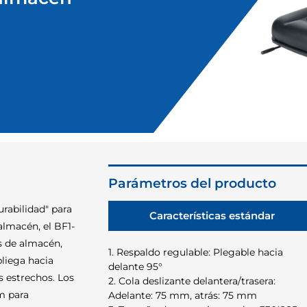
Parámetros del producto
rabilidad" para
Características estándar
almacén, el BF1-
as de almacén,
1. Respaldo regulable: Plegable hacia
liega hacia
delante 95°
s estrechos. Los
2. Cola deslizante delantera/trasera:
mm para
Adelante: 75 mm, atrás: 75 mm