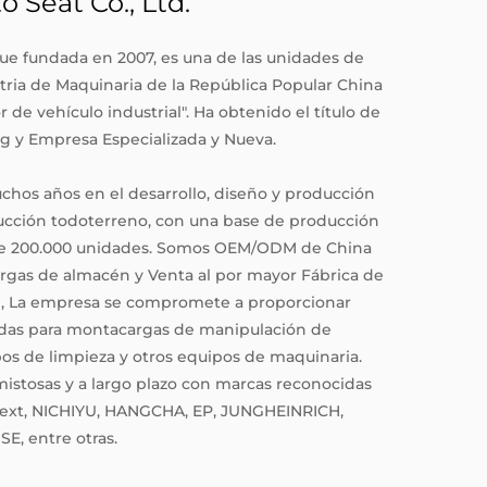
Seat Co., Ltd.
ue fundada en 2007, es una de las unidades de
tria de Maquinaria de la República Popular China
 de vehículo industrial". Ha obtenido el título de
g y Empresa Especializada y Nueva.
hos años en el desarrollo, diseño y producción
ucción todoterreno, con una base de producción
de 200.000 unidades. Somos
OEM/ODM de China
argas de almacén
y
Venta al por mayor Fábrica de
n
, La empresa se compromete a proporcionar
odas para montacargas de manipulación de
pos de limpieza y otros equipos de maquinaria.
istosas y a largo plazo con marcas reconocidas
snext, NICHIYU, HANGCHA, EP, JUNGHEINRICH,
E, entre otras.