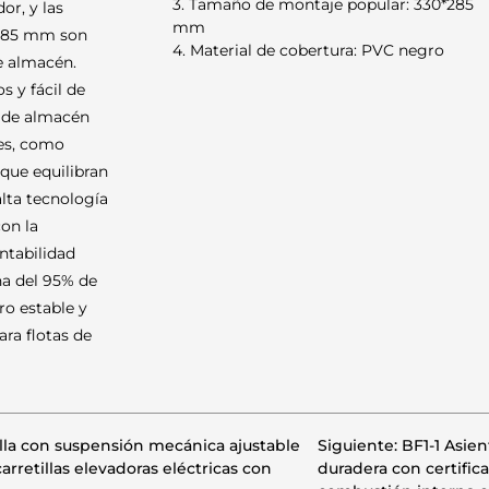
3. Tamaño de montaje popular: 330*285
or, y las
mm
 285 mm son
4. Material de cobertura: PVC negro
e almacén.
s y fácil de
s de almacén
les, como
que equilibran
lta tecnología
con la
entabilidad
na del 95% de
o estable y
ra flotas de
lla con suspensión mecánica ajustable
Siguiente: BF1-1 Asie
arretillas elevadoras eléctricas con
duradera con certifica