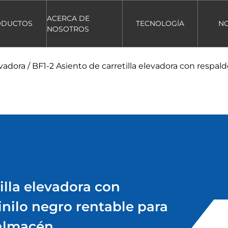
ACERCA DE
ODUCTOS
TECNOLOGÍA
NO
NOSOTROS
evadora
/
BF1-2 Asiento de carretilla elevadora con respal
illa elevadora con
inilo negro rentable para
 almacén