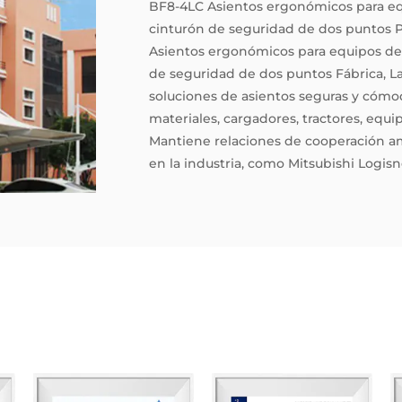
BF8-4LC Asientos ergonómicos para eq
cinturón de seguridad de dos puntos 
Asientos ergonómicos para equipos de 
de seguridad de dos puntos Fábrica
, 
soluciones de asientos seguras y cóm
materiales, cargadores, tractores, equi
Mantiene relaciones de cooperación am
en la industria, como Mitsubishi Logi
Linde, KION, LiuGong, MIMA, GOODSENS
La empresa ha obtenido certificaciones
sus productos cuentan con varias pate
utilidad, así como la certificación int
certificaciones europeas EN13490 IT1, 1