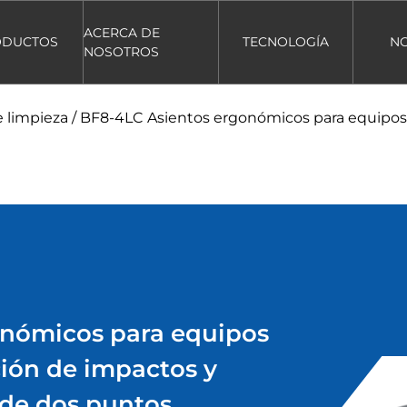
ACERCA DE
ODUCTOS
TECNOLOGÍA
NO
NOSOTROS
e limpieza
/
BF8-4LC Asientos ergonómicos para equipos 
onómicos para equipos
ción de impactos y
 de dos puntos