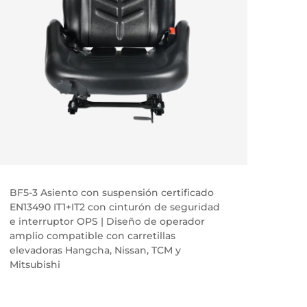
BF5-3 Asiento con suspensión certificado
BF8-2
EN13490 IT1+IT2 con cinturón de seguridad
y cóm
e interruptor OPS | Diseño de operador
hacia
amplio compatible con carretillas
elevadoras Hangcha, Nissan, TCM y
Mitsubishi