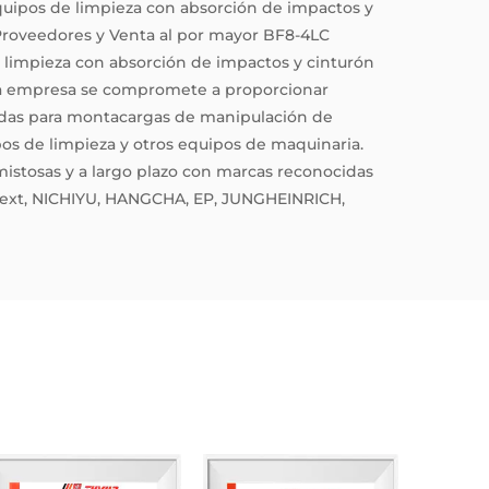
uipos de limpieza con absorción de impactos y
Proveedores
y
Venta al por mayor BF8-4LC
limpieza con absorción de impactos y cinturón
La empresa se compromete a proporcionar
odas para montacargas de manipulación de
pos de limpieza y otros equipos de maquinaria.
istosas y a largo plazo con marcas reconocidas
snext, NICHIYU, HANGCHA, EP, JUNGHEINRICH,
E, entre otras.
 como ISO9001, ISO3834, ISO14001 e ISO45001, y
ntes nacionales de invención y modelos de
ernacional CE. Algunos productos han pasado las
T2 e ISO7096 EM1, EM7.