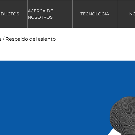
ACERCA DE
ODUCTOS
TECNOLOGÍA
NO
NOSOTROS
s
/
Respaldo del asiento