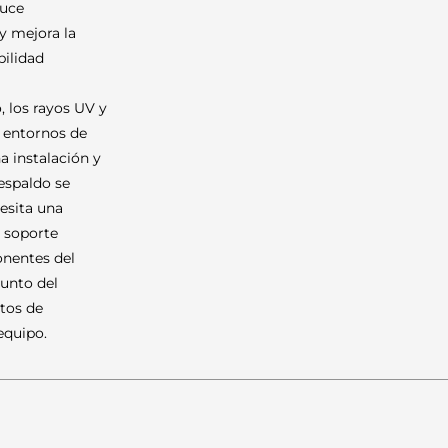
duce
y mejora la
bilidad
, los rayos UV y
s entornos de
a instalación y
respaldo se
cesita una
 soporte
nentes del
junto del
stos de
equipo.