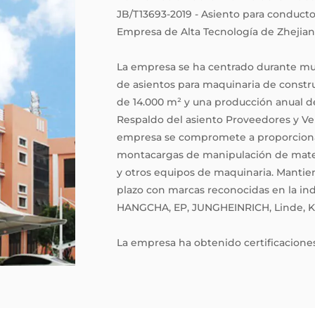
JB/T13693-2019 - Asiento para conductor
Empresa de Alta Tecnología de Zhejian
La empresa se ha centrado durante muc
de asientos para maquinaria de constr
de 14.000 m² y una producción anual 
Respaldo del asiento Proveedores
y
Ve
empresa se compromete a proporcionar
montacargas de manipulación de materi
y otros equipos de maquinaria. Mantien
plazo con marcas reconocidas en la ind
HANGCHA, EP, JUNGHEINRICH, Linde, K
La empresa ha obtenido certificaciones
sus productos cuentan con varias pate
utilidad, así como la certificación int
certificaciones europeas EN13490 IT1, 1