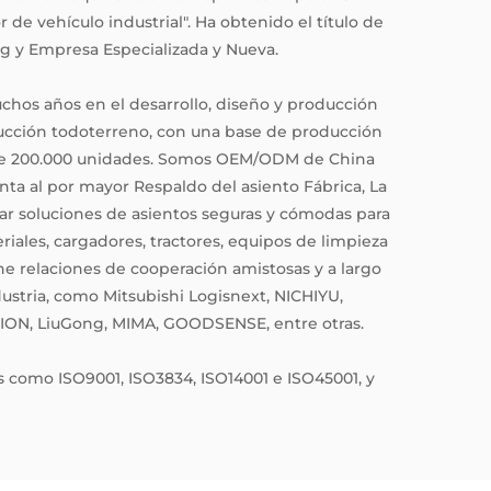
 de vehículo industrial". Ha obtenido el título de
g y Empresa Especializada y Nueva.
hos años en el desarrollo, diseño y producción
ucción todoterreno, con una base de producción
de 200.000 unidades. Somos
OEM/ODM de China
nta al por mayor Respaldo del asiento Fábrica
, La
 soluciones de asientos seguras y cómodas para
ales, cargadores, tractores, equipos de limpieza
e relaciones de cooperación amistosas y a largo
ustria, como Mitsubishi Logisnext, NICHIYU,
ION, LiuGong, MIMA, GOODSENSE, entre otras.
 como ISO9001, ISO3834, ISO14001 e ISO45001, y
ntes nacionales de invención y modelos de
ernacional CE. Algunos productos han pasado las
T2 e ISO7096 EM1, EM7.